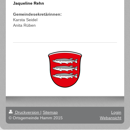
Jaqueline Rehn
Gemeindesekretärinnen:
Karsta Seidel
Anita Rüben
Druckversion
|
Sitemap
Login
© Ortsgemeinde Hamm 2015
Webansicht