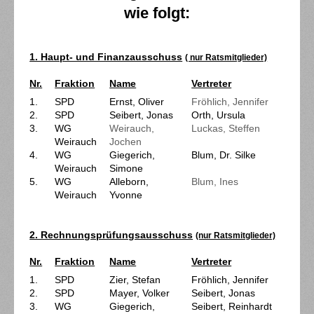
wie folgt:
1. Haupt- und Finanzausschuss
( nur Ratsmitglieder)
Nr.
Fraktion
Name
Vertreter
1.
SPD
Ernst, Oliver
Fröhlich, Jennifer
2.
SPD
Seibert, Jonas
Orth, Ursula
3.
WG
Weirauch,
Luckas, Steffen
Weirauch
Jochen
4.
WG
Giegerich,
Blum, Dr. Silke
Weirauch
Simone
5.
WG
Alleborn,
Blum, Ines
Weirauch
Yvonne
2. Rechnungsprüfungsausschuss
(nur Ratsmitglieder)
Nr.
Fraktion
Name
Vertreter
1.
SPD
Zier, Stefan
Fröhlich, Jennifer
2.
SPD
Mayer, Volker
Seibert, Jonas
3.
WG
Giegerich,
Seibert, Reinhardt