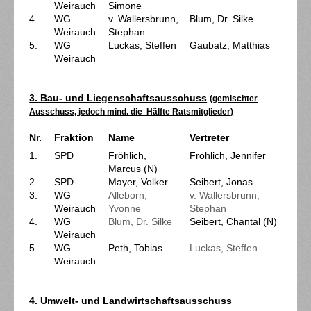
Weirauch
Simone
4.
WG
v. Wallersbrunn,
Blum, Dr. Silke
Weirauch
Stephan
5.
WG
Luckas, Steffen
Gaubatz, Matthias
Weirauch
3. Bau- und Liegenschaftsausschuss
(gemischter
Ausschuss, jedoch mind. die Hälfte Ratsmitglieder)
Nr.
Fraktion
Name
Vertreter
1.
SPD
Fröhlich,
Fröhlich, Jennifer
Marcus (N)
2.
SPD
Mayer, Volker
Seibert, Jonas
3.
WG
Alleborn,
v. Wallersbrunn,
Weirauch
Yvonne
Stephan
4.
WG
Blum, Dr. Silke
Seibert, Chantal (N)
Weirauch
5.
WG
Peth, Tobias
Luckas, Steffen
Weirauch
4. Umwelt- und Landwirtschaftsausschuss