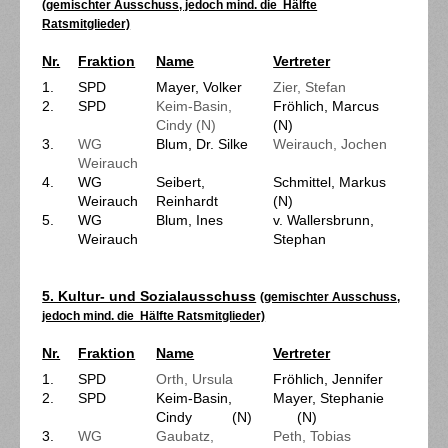
(gemischter Ausschuss, jedoch mind. die Hälfte
Ratsmitglieder)
Nr.
Fraktion
Name
Vertreter
1.
SPD
Mayer, Volker
Zier, Stefan
2.
SPD
Keim-Basin,
Fröhlich, Marcus
Cindy (N)
(N)
3.
WG
Blum, Dr. Silke
Weirauch, Jochen
Weirauch
4.
WG
Seibert,
Schmittel, Markus
Weirauch
Reinhardt
(N)
5.
WG
Blum, Ines
v. Wallersbrunn,
Weirauch
Stephan
5. Kultur- und Sozialausschuss
(gemischter Ausschuss,
jedoch mind. die Hälfte Ratsmitglieder)
Nr.
Fraktion
Name
Vertreter
1.
SPD
Orth, Ursula
Fröhlich, Jennifer
2.
SPD
Keim-Basin,
Mayer, Stephanie
Cindy (N)
(N)
3.
WG
Gaubatz,
Peth, Tobias